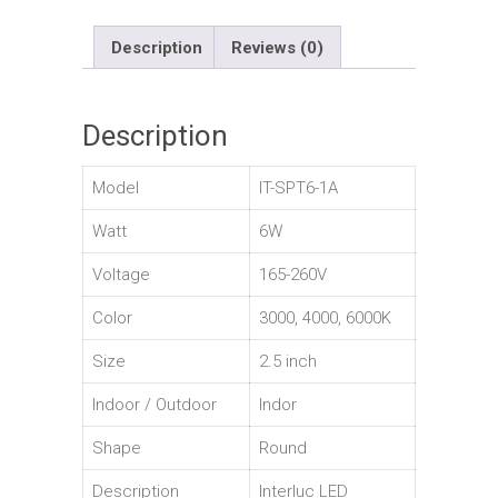
Description
Reviews (0)
Description
Model
IT-SPT6-1A
Watt
6W
Voltage
165-260V
Color
3000, 4000, 6000K
Size
2.5 inch
Indoor / Outdoor
Indor
Shape
Round
Description
Interluc LED