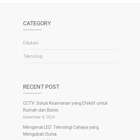
CATEGORY
Edukasi
Teknologi
panen4d
joker123
RECENT POST
slot777
slot scatter hitam
CCTV: Solusi Keamanan yang Efektif untuk
https://protuning.id/
Rumah dan Bisnis
https://ptnobelindonesia.com/
https://okegas.id/
November 8, 2024
https://dukcapil.selumakab.go.id/
Mengenal LED: Teknologi Cahaya yang
https://store.scuto.co.id/wp-content/products/
Mengubah Dunia
https://selumakab.go.id/